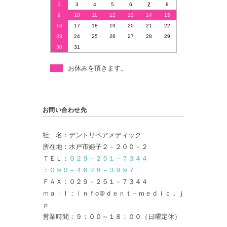
2
3
4
5
6
7
8
9
10
11
12
13
14
15
16
17
18
19
20
21
22
23
24
25
26
27
28
29
30
31
お休みを頂きます。
お問い合わせ先
社 名：デントリペアメディック
所在地：水戸市姫子２－２００－２
ＴＥＬ：
０２９－２５１－７３４４
：
０９０－４６２８－３９９７
ＦＡＸ：０２９－２５１－７３４４
ｍａｉｌ：ｉｎｆo＠ｄｅｎｔ－ｍｅｄｉｃ．ｊ
ｐ
営業時間：９：００～１８：００（日曜定休）