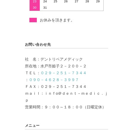
23
24
25
26
27
28
29
30
31
お休みを頂きます。
お問い合わせ先
社 名：デントリペアメディック
所在地：水戸市姫子２－２００－２
ＴＥＬ：
０２９－２５１－７３４４
：
０９０－４６２８－３９９７
ＦＡＸ：０２９－２５１－７３４４
ｍａｉｌ：ｉｎｆo＠ｄｅｎｔ－ｍｅｄｉｃ．ｊ
ｐ
営業時間：９：００～１８：００（日曜定休）
メニュー