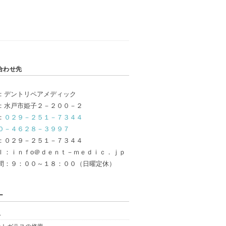
合わせ先
：デントリペアメディック
：水戸市姫子２－２００－２
：
０２９－２５１－７３４４
０－４６２８－３９９７
：０２９－２５１－７３４４
ｌ：ｉｎｆo＠ｄｅｎｔ－ｍｅｄｉｃ．ｊｐ
間：９：００～１８：００（日曜定休）
ー
ム