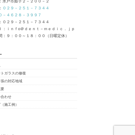
：水戸市姫子２－２００－２
：
０２９－２５１－７３４４
０－４６２８－３９９７
：０２９－２５１－７３４４
ｌ：ｉｎｆo＠ｄｅｎｔ－ｍｅｄｉｃ．ｊｐ
間：９：００～１８：００（日曜定休）
ー
ム
ントガラスの修復
出張の対応地域
概要
い合わせ
グ（施工例）