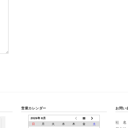
営業カレンダー
お問い
2026年 8月
社 名
日
月
火
水
木
金
土